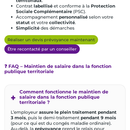
territoriaux
.
Contrat
labellisé
et conforme à la
Protection
Sociale Complémentaire
(PSC).
Accompagnement
personnalisé
selon votre
statut
et votre
collectivité
.
Simplicité
des démarches
Réaliser un devis prévoyance maintenant
Être recontacté par un conseiller
❓ FAQ – Maintien de salaire dans la fonction
publique territoriale
Comment fonctionne le maintien de
salaire dans la fonction publique
territoriale ?
L’employeur
assure le plein traitement pendant
3 mois
, puis le demi-traitement
pendant 9 mois
(pour ce qui est du congés maladie ordinaire).
Au-delà, la
prévoyance
prend le relais pour