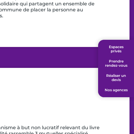
 solidaire qui partagent un ensemble de
 commune de placer la personne au
s.
Espaces
Espaces
privés
privés
Prendre
Prendre
rendez-vous
rendez-vous
Réaliser un
Réaliser un
devis
devis
Nos agences
Nos agences
isme à but non lucratif relevant du livre
lité rassemble 3 mutuelles spécialisé