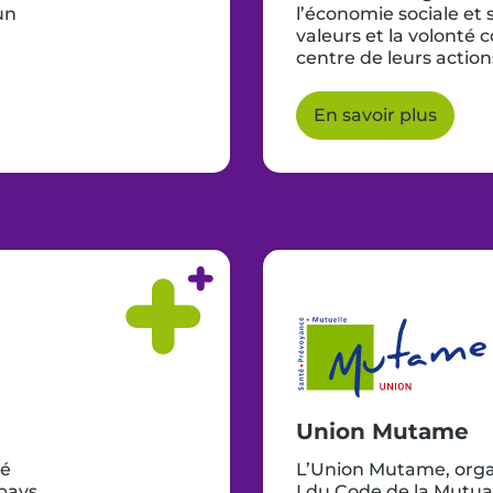
un
l’économie sociale et
valeurs et la volonté
centre de leurs action
En savoir plus
Union Mutame
té
L’Union Mutame, organ
pays,
I du Code de la Mutua