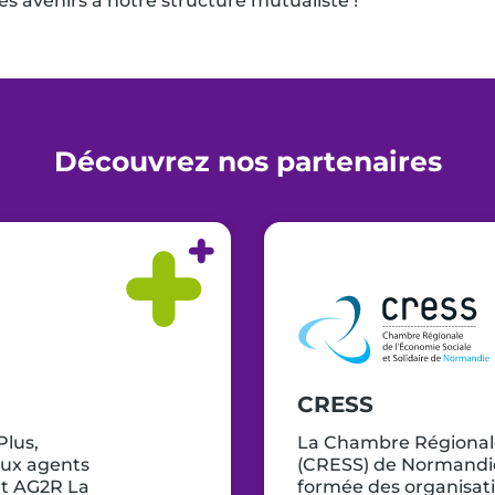
 avenirs à notre structure mutualiste !
Découvrez nos partenaires
CRESS
Plus,
La
Chambre Régionale 
 aux agents
(CRESS) de Normandie,
 et AG2R La
formée des organisati