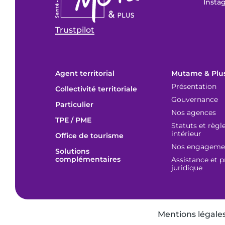
Insta
Trustpilot
Agent territorial
Mutame & Plu
Présentation
Collectivité territoriale
Gouvernance
Particulier
Nos agences
TPE / PME
Statuts et règ
intérieur
Office de tourisme
Nos engagemen
Solutions
complémentaires
Assistance et p
juridique
Mentions légale