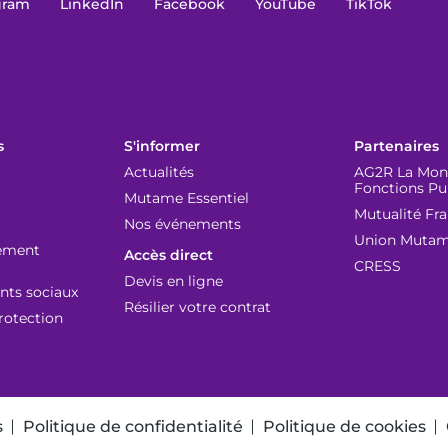
gram
LinkedIn
Facebook
YouTube
TikTok
s
S'informer
Partenaires
Actualités
AG2R La Mond
Fonctions Pu
Mutame Essentiel
Mutualité Fr
Nos événements
Union Muta
lement
Accès direct
CRESS
Devis en ligne
ts sociaux
Résilier votre contrat
rotection
s
Politique de confidentialité
Politique de cookies