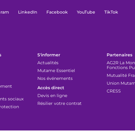
gram
LinkedIn
Facebook
YouTube
TikTok
s
S'informer
Partenaires
Actualités
AG2R La Mond
Fonctions Pu
Mutame Essentiel
Mutualité Fr
Nos événements
Union Muta
lement
Accès direct
CRESS
Devis en ligne
ts sociaux
Résilier votre contrat
rotection