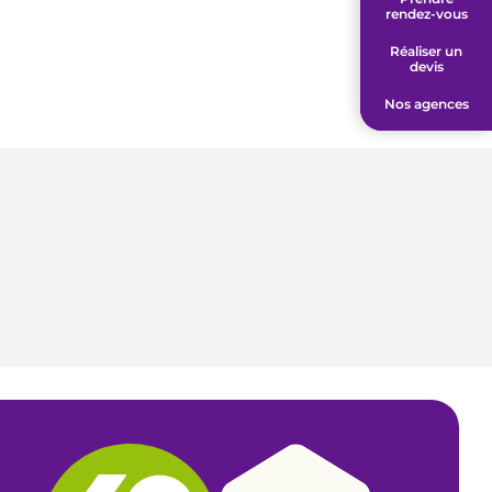
rendez-vous
rendez-vous
Réaliser un
Réaliser un
devis
devis
Nos agences
Nos agences