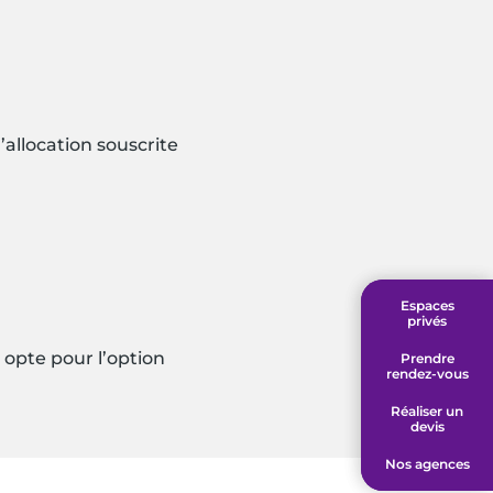
l’allocation souscrite
Espaces
Espaces
privés
privés
 opte pour l’option
Prendre
Prendre
rendez-vous
rendez-vous
Réaliser un
Réaliser un
devis
devis
Nos agences
Nos agences