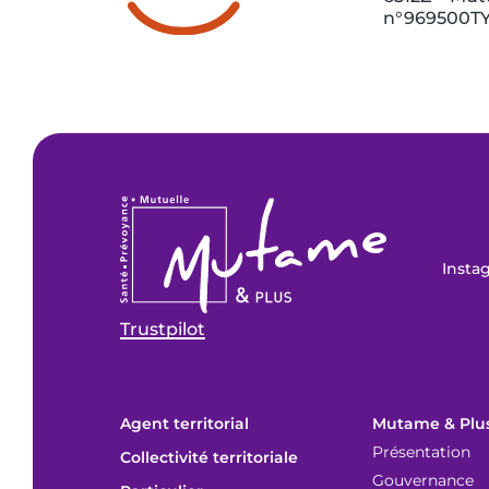
n°969500T
Insta
Trustpilot
Agent territorial
Mutame & Plu
Présentation
Collectivité territoriale
Gouvernance