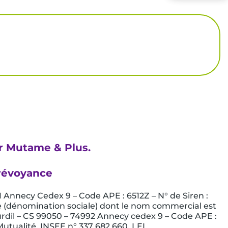
ar Mutame & Plus.
prévoyance
91 Annecy Cedex 9 – Code APE : 6512Z – N° de Siren :
e (dénomination sociale) dont le nom commercial est
ourdil – CS 99050 – 74992 Annecy cedex 9 – Code APE :
Mutualité. INSEE n° 337 682 660, LEI