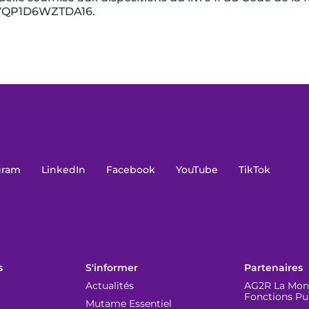
YQP1D6WZTDA16.
gram
LinkedIn
Facebook
YouTube
TikTok
s
S'informer
Partenaires
Actualités
AG2R La Mond
Fonctions Pu
Mutame Essentiel