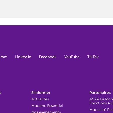
gram
LinkedIn
Facebook
YouTube
TikTok
s
S'informer
Partenaires
Actualités
AG2R La Mond
Fonctions Pu
Mutame Essentiel
Mutualité Fr
Nos événements