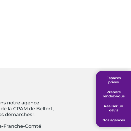
Espaces
Espaces
privés
privés
Prendre
Prendre
rendez-vous
rendez-vous
ns notre agence
Réaliser un
Réaliser un
 de la CPAM de Belfort,
devis
devis
vos démarches !
Nos agences
Nos agences
e-Franche-Comté