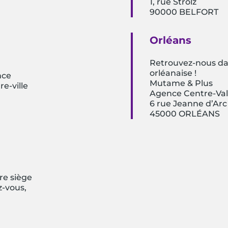
1, rue Strolz
90000 BELFORT
Orléans
Retrouvez-nous da
orléanaise !
nce
Mutame & Plus
e-ville
Agence Centre-Val
6 rue Jeanne d’A
45000 ORLÉANS
re siège
z-vous,