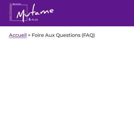
Accueil
>
Foire Aux Questions (FAQ)
Comment pouvons nous
Foire aux 
Les thèmes ci-dessous cou
mieux
comprendre le sys
conventionnement
ou en
Gestion de mon 