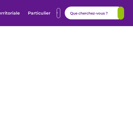
erritoriale
Particulier
et interlocuteurs. Pour
ne mutuelle santé
,
le
z notre FAQ !