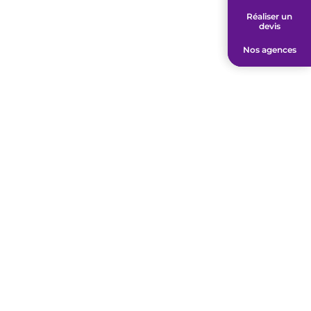
Réaliser un
Réaliser un
devis
devis
Nos agences
Nos agences