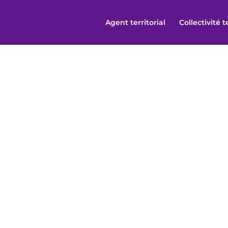
Agent territorial
Collectivité t
 vous aider ?
questions Mutame & Plus
vrent les questions les plus posées par nos adhérents 
tème de protection sociale
,
les critères de choix d’u
core la façon dont vos soins sont remboursés, consulte
contrat santé