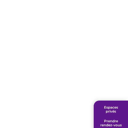
Espaces
Espaces
privés
privés
Prendre
Prendre
rendez-vous
rendez-vous