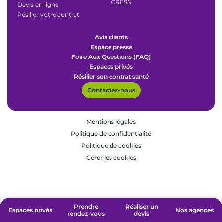
CRESS
Devis en ligne
Résilier votre contrat
Avis clients
Espace presse
Foire Aux Questions (FAQ)
Espaces privés
Résilier son contrat santé
Contactez-nous
Mentions légales
Politique de confidentialité
Politique de cookies
Gérer les cookies
Prendre
Prendre
Réaliser un
Réaliser un
Espaces privés
Espaces privés
Nos agences
Nos agences
rendez-vous
rendez-vous
devis
devis