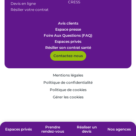
CRESS
Devis en ligne
Résilier votre contrat
Avis clients
Espace presse
Foire Aux Questions (FAQ)
Espaces privés
Résilier son contrat santé
Contactez-nous
Mentions légales
Politique de confidentialité
Politique de cookies
Gérer les cookies
Prendre
Prendre
Réaliser un
Réaliser un
Espaces privés
Espaces privés
Nos agences
Nos agences
rendez-vous
rendez-vous
devis
devis