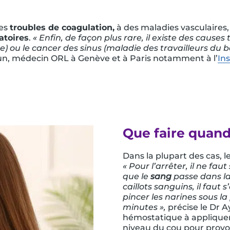
des
troubles de coagulation,
à des maladies vasculaires
atoires
.
« Enfin, de façon plus rare, il existe des cau
 ou le cancer des sinus (maladie des travailleurs du bo
oun, médecin ORL à Genève et à Paris notamment à l’
In
Que faire quand
Dans la plupart des cas, le
« Pour l’arrêter, il ne fau
que le
sang
passe dans la
caillots sanguins, il faut
pincer les narines sous l
minutes »,
précise le Dr Ay
hémostatique à appliquer
niveau du cou pour prov