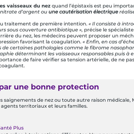
des vaisseaux du nez
quand l’épistaxis est peu importa
nitrate d’argent ou
une cautérisation électrique
réalis
du traitement de première intention.
« Il consiste à int
urs sous couverture antibiotique »,
précise le spécialiste
rrière du nez, les médecins peuvent proposer un méchage
ession favorisant la coagulation.
« Enfin, en cas d’éch
s de certaines pathologies comme le fibrome nasophar
raphie déterminant les vaisseaux responsables puis à en
portance de faire vérifier sa tension artérielle, de ne pa
icoagulant.
par une bonne protection
s saignements de nez ou toute autre raison médicale, 
ents territoriaux et leurs familles.
anté Plus