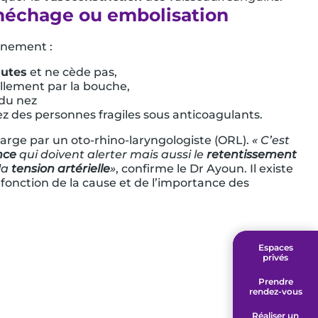
 méchage ou embolisation
ignement :
nutes
et ne cède pas,
ellement par la bouche,
 du nez
ez des personnes fragiles sous anticoagulants.
 charge par un oto-rhino-laryngologiste (ORL).
« C’est
nce
qui doivent alerter mais aussi le
retentissement
la
tension artérielle
»
, confirme le Dr Ayoun. Il existe
 fonction de la cause et de l’importance des
Espaces
Espaces
privés
privés
Prendre
Prendre
rendez-vous
rendez-vous
Réaliser un
Réaliser un