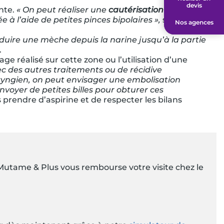
devis
devis
nte.
« On peut réaliser une
cautérisation chimique
ée à l’aide de petites pinces bipolaires »,
souligne
Nos agences
Nos agences
roduire une mèche depuis la narine jusqu’à la partie
.
 réalisé sur cette zone ou l’utilisation d’une
ec des autres traitements ou de récidive
yngien, on peut envisager une embolisation
voyer de petites billes pour obturer ces
s prendre d’aspirine et de respecter les bilans
Mutame & Plus vous rembourse votre visite chez le