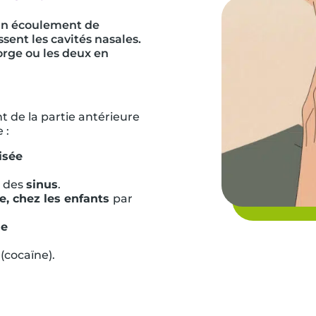
 un écoulement de
ent les cavités nasales.
gorge ou les deux en
 de la partie antérieure
 :
isée
 des
sinus
.
e, chez les enfants
par
le
(cocaïne).