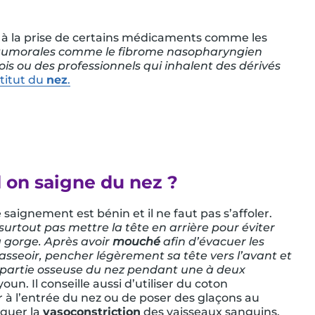
, à la prise de certains médicaments comme les
ses tumorales comme le fibrome nasopharyngien
is ou des professionnels qui inhalent des dérivés
stitut du
nez
.
 on saigne du nez ?
 saignement est bénin et il ne faut pas s’affoler.
t surtout pas mettre la tête en arrière pour éviter
 gorge. Après avoir
mouché
afin d’évacuer les
 s’asseoir, pencher légèrement sa tête vers l’avant et
a partie osseuse du nez pendant une à deux
oun. Il conseille aussi d’utiliser du coton
 à l’entrée du nez ou de poser des glaçons au
oquer la
vasoconstriction
des vaisseaux sanguins.