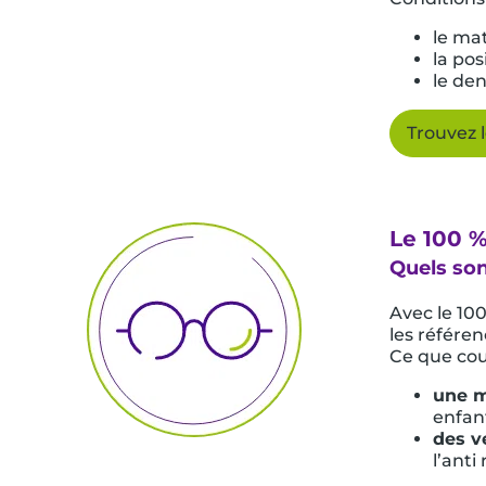
le mat
la pos
le den
Trouvez 
Le 100 
Quels son
Avec le 10
les référen
Ce que cou
une m
enfant
des v
l’anti 