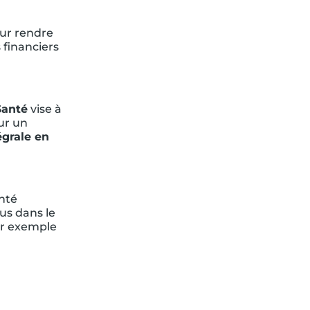
our rendre
 financiers
Santé
vise à
ur un
égrale en
anté
us dans le
par exemple