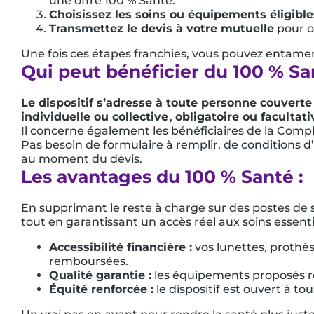
une offre 100 % Santé.
Choisissez les soins ou équipements éligible
Transmettez le devis à votre mutuelle
pour ob
Une fois ces étapes franchies, vous pouvez entamer
Qui peut bénéficier du 100 % Sa
Le dispositif s’adresse à toute personne couvert
individuelle ou collective
,
obligatoire ou facultati
Il concerne également les bénéficiaires de la Comp
Pas besoin de formulaire à remplir, de conditions d’â
au moment du devis.
Les avantages du 100 % Santé :
En supprimant le reste à charge sur des postes de
tout en garantissant un accès réel aux soins essenti
Accessibilité financière :
vos lunettes, prothè
remboursées.
Qualité garantie :
les équipements proposés res
Équité renforcée :
le dispositif est ouvert à to