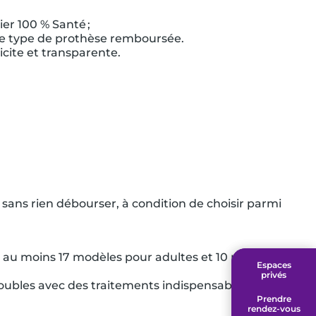
ier 100 % Santé ;
e le type de prothèse remboursée.
icite et transparente.
ans rien débourser, à condition de choisir parmi
 au moins 17 modèles pour adultes et 10 pour
Espaces
Espaces
privés
privés
troubles avec des traitements indispensables comme
Prendre
Prendre
rendez-vous
rendez-vous