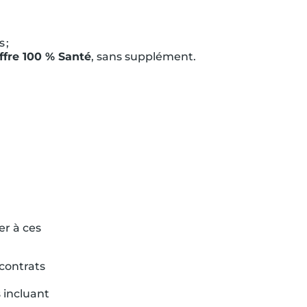
 ;
fre 100 % Santé
, sans supplément.
er à ces
 contrats
 incluant