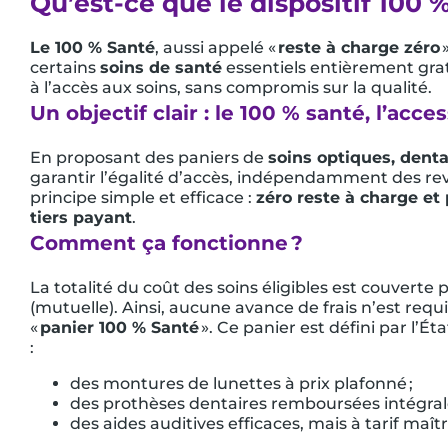
Qu’est-ce que le dispositif 100 
Le 100 % Santé
, aussi appelé «
reste à charge zéro
certains
soins de santé
essentiels entièrement gratu
à l’accès aux soins, sans compromis sur la qualité.
Un objectif clair : le 100 % santé, l’acce
En proposant des paniers de
soins optiques, denta
garantir l’égalité d’accès, indépendamment des rev
principe simple et efficace :
zéro reste à charge et 
tiers payant
.
Comment ça fonctionne ?
La totalité du coût des soins éligibles est couvert
(mutuelle). Ainsi, aucune avance de frais n’est requ
«
panier 100 % Santé
». Ce panier est défini par l’É
:
des montures de lunettes à prix plafonné ;
des prothèses dentaires remboursées intégral
des aides auditives efficaces, mais à tarif maîtr