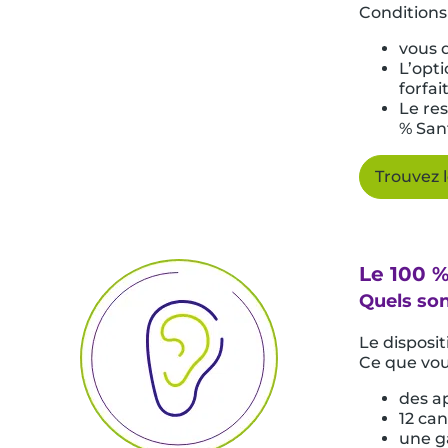
Conditions 
vous 
L’opti
forfait
Le re
% San
Trouvez 
Le 100 %
Quels son
Le disposit
Ce que vou
des ap
12 ca
une ga