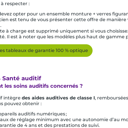
à respecter :
devez opter pour un ensemble monture + verres figurant 
cien est tenu de vous présenter cette offre de manière 
.
ste à charge est supprimé uniquement si vous choisiss
té. Il est à noter que les modèles plus haut de gamme
les tableaux de garantie 100 % optique
 Santé auditif
t les soins auditifs concernés ?
if intègre
des aides auditives de classe I
, remboursées
s pouvez obtenir :
pareils auditifs numériques ;
naux de réglage minimum avec une autonomie d’au moin
rantie de 4 ans et des prestations de suivi.