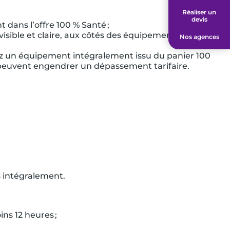
Réaliser un
Réaliser un
devis
devis
dans l’offre 100 % Santé ;
visible et claire, aux côtés des équipements hors
Nos agences
Nos agences
ez un équipement intégralement issu du panier 100
 peuvent engendrer un dépassement tarifaire.
 intégralement.
s 12 heures ;