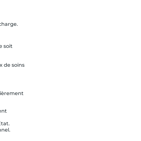
charge.
e soit
x de soins
cièrement
ent
tat.
nnel.